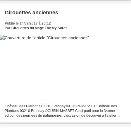
Girouettes anciennes
Publié le 14/09/2017 à 20:12
Par
Girouettes du Mage Thierry Soret
Château des Piardons 03210 Bresnay ©CUSIN-MASSET Château des
Piardons 03210 Bresnay ©CUSIN-MASSET C'est parti pour la 34ème
édition des journées du patrimoines. L'occasion de découvrir à l'atelier
quelques girouettes de château; gueule de hure et armoiries...