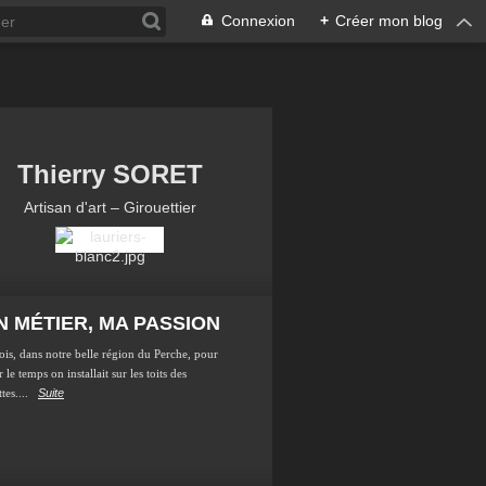
Connexion
+
Créer mon blog
Thierry SORET
Artisan d'art – Girouettier
 MÉTIER, MA PASSION
ois, dans notre belle région du Perche, pour
 le temps on installait sur les toits des
tes....
Suite