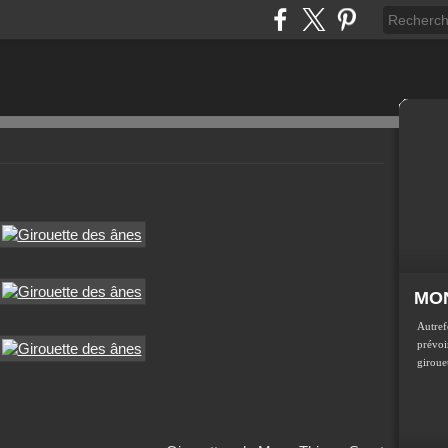
MON
Autref
prévoir
girouet