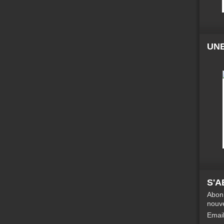
UNE
S'
Abonn
nouve
Emai