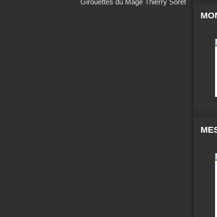
Girouettes du Mage Thierry Soret
MO
MES