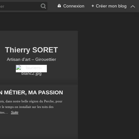
Connexion
+
Créer mon blog
Thierry SORET
Artisan d'art – Girouettier
 MÉTIER, MA PASSION
ois, dans notre belle région du Perche, pour
 le temps on installait sur les toits des
tes....
Suite