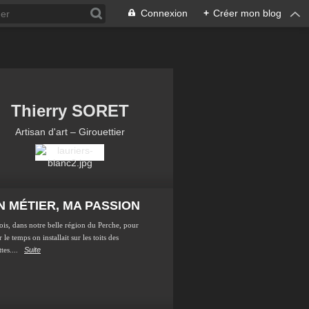
Connexion
+
Créer mon blog
Thierry SORET
Artisan d'art – Girouettier
 MÉTIER, MA PASSION
ois, dans notre belle région du Perche, pour
 le temps on installait sur les toits des
tes....
Suite