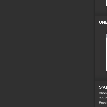
UNE
S'
Abonn
nouve
Emai