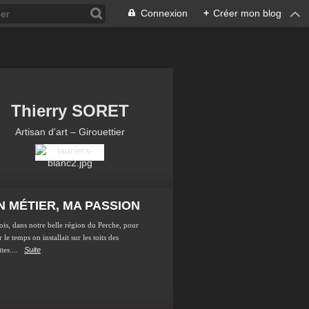
Connexion
+
Créer mon blog
Thierry SORET
Artisan d'art – Girouettier
 MÉTIER, MA PASSION
ois, dans notre belle région du Perche, pour
 le temps on installait sur les toits des
tes....
Suite