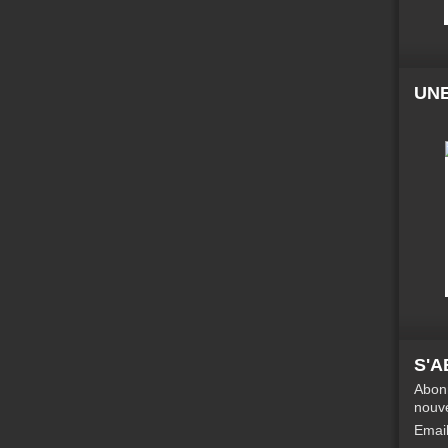
UNE
S'
Abonn
nouve
Emai