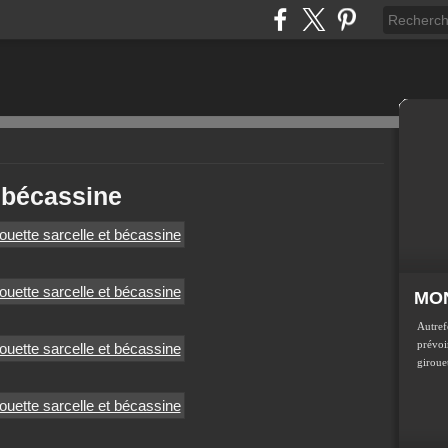
t bécassine
MON
Autref
prévoir
girouet