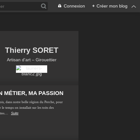
Connexion
+
Créer mon blog
Thierry SORET
Artisan d'art – Girouettier
 MÉTIER, MA PASSION
ois, dans notre belle région du Perche, pour
 le temps on installait sur les toits des
tes....
Suite