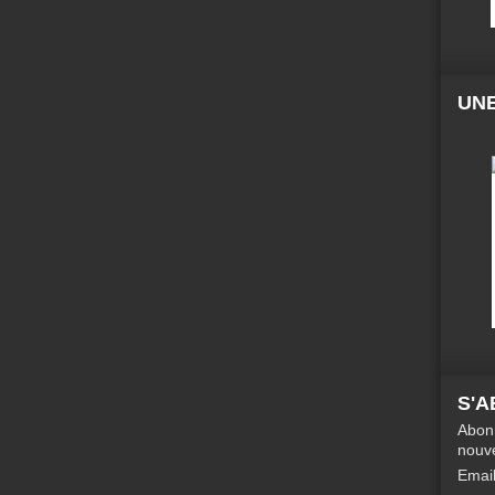
UNE
S'
Abonn
nouve
Emai