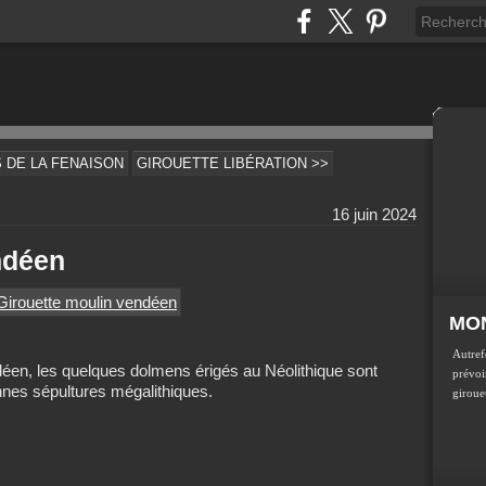
 DE LA FENAISON
GIROUETTE LIBÉRATION >>
16 juin 2024
ndéen
MON
Autref
déen, les quelques dolmens érigés au Néolithique sont
prévoir
nnes sépultures mégalithiques.
girouet