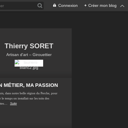
Connexion
+
Créer mon blog
Thierry SORET
Artisan d'art – Girouettier
 MÉTIER, MA PASSION
ois, dans notre belle région du Perche, pour
 le temps on installait sur les toits des
tes....
Suite