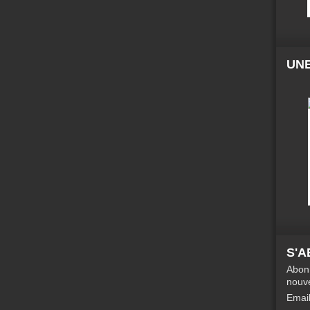
UNE
S'
Abonn
nouve
Emai