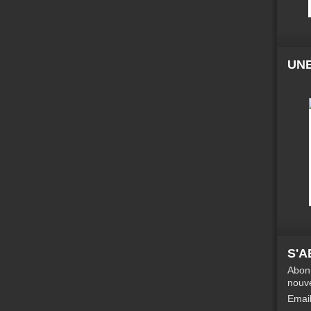
UNE
S'
Abonn
nouve
Emai