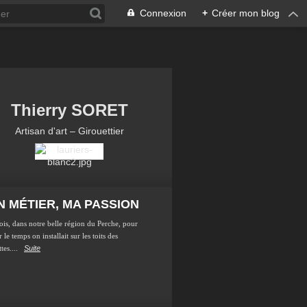
Connexion
+
Créer mon blog
Thierry SORET
Artisan d'art – Girouettier
 MÉTIER, MA PASSION
ois, dans notre belle région du Perche, pour
 le temps on installait sur les toits des
tes....
Suite