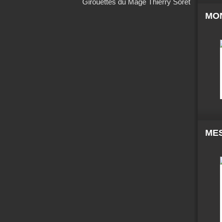
Girouettes du Mage Thierry Soret
MO
MES