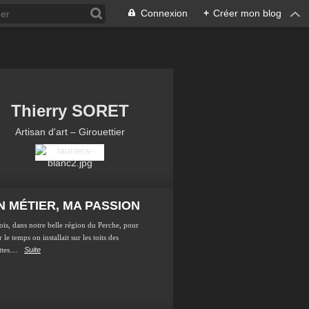
Connexion
+
Créer mon blog
Thierry SORET
Artisan d'art – Girouettier
 MÉTIER, MA PASSION
ois, dans notre belle région du Perche, pour
 le temps on installait sur les toits des
tes....
Suite