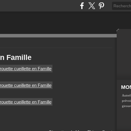
en Famille
MON
Autref
prévoir
girouet