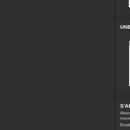
UNE
S'
Abonn
nouve
Emai