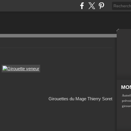
MON
Autref
Girouettes du Mage Thierry Soret
prévoir
girouet