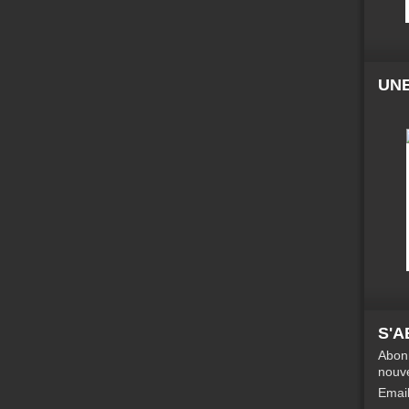
UNE
S'
Abonn
nouve
Emai