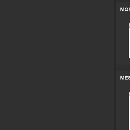
MO
MES