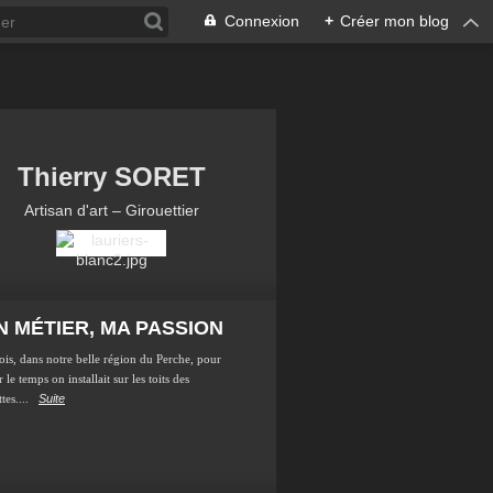
Connexion
+
Créer mon blog
Thierry SORET
Artisan d'art – Girouettier
 MÉTIER, MA PASSION
ois, dans notre belle région du Perche, pour
 le temps on installait sur les toits des
tes....
Suite