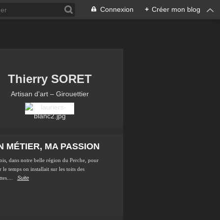
Connexion
+
Créer mon blog
Thierry SORET
Artisan d'art – Girouettier
 MÉTIER, MA PASSION
ois, dans notre belle région du Perche, pour
 le temps on installait sur les toits des
tes....
Suite