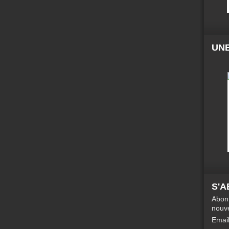
UNE
S'
Abonn
nouve
Emai