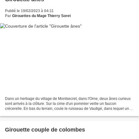
Publié le 19/02/2023 à 04:11
Par
Girouettes du Mage Thierry Soret
Dans un herbage du village de Montsecret, dans l'Orne, deux ânes curieux
sont arrivés à la clôture. Sur la cime d'un pommier veille un faucon
crécerelle. En bas du terrain, coule le ruisseau de Vautigé, dans lequel une
truite se faufile entre les iris...
Girouette couple de colombes