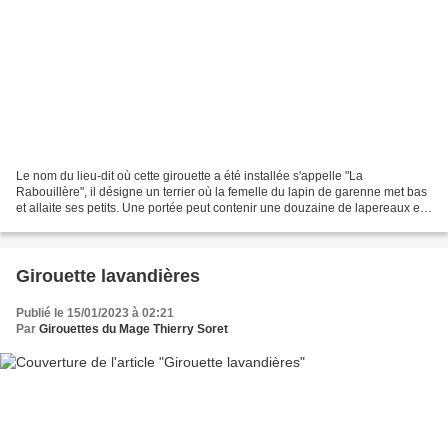
Le nom du lieu-dit où cette girouette a été installée s'appelle "La
Rabouillère", il désigne un terrier où la femelle du lapin de garenne met bas
et allaite ses petits. Une portée peut contenir une douzaine de lapereaux et
une lapine produire jusqu'à...
Girouette lavandières
Publié le 15/01/2023 à 02:21
Par
Girouettes du Mage Thierry Soret