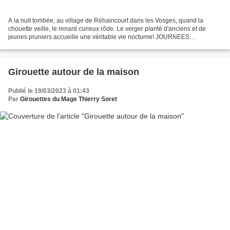
A la nuit tombée, au village de Réhaincourt dans les Vosges, quand la
chouette veille, le renard curieux rôde. Le verger planté d'anciens et de
jeunes pruniers accueille une véritable vie nocturne! JOURNEES
EUROPEENNES DES METIERS D'ART 20 GRANDE RUE...
Girouette autour de la maison
Publié le 19/03/2023 à 01:43
Par
Girouettes du Mage Thierry Soret