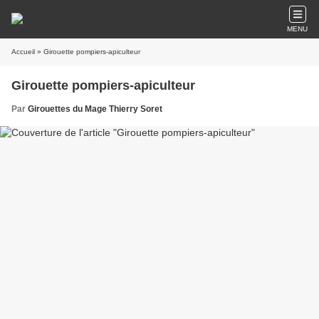
MENU
Accueil
» Girouette pompiers-apiculteur
Girouette pompiers-apiculteur
Par
Girouettes du Mage Thierry Soret