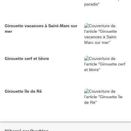
Girouette vacances à Saint-Marc sur
mer
Girouette cerf et lièvre
Girouette île de Ré