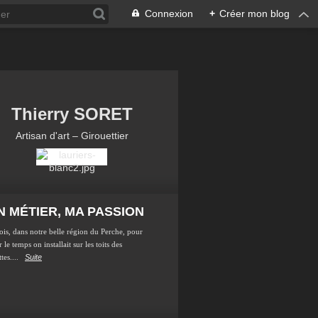
Connexion
+
Créer mon blog
Thierry SORET
Artisan d'art – Girouettier
 MÉTIER, MA PASSION
ois, dans notre belle région du Perche, pour
 le temps on installait sur les toits des
tes....
Suite