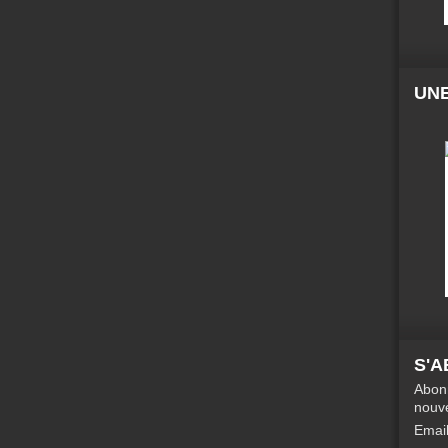
UNE
S'
Abonn
nouve
Emai