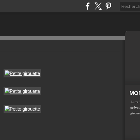
MON
Autref
prévoir
girouet