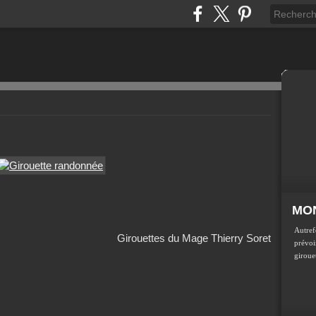
MON
Autref
Girouettes du Mage Thierry Soret
prévoir
girouet