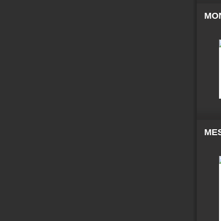
MO
MES