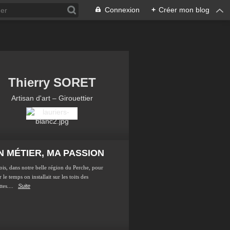
Connexion
+
Créer mon blog
Thierry SORET
Artisan d'art – Girouettier
 MÉTIER, MA PASSION
ois, dans notre belle région du Perche, pour
 le temps on installait sur les toits des
tes....
Suite