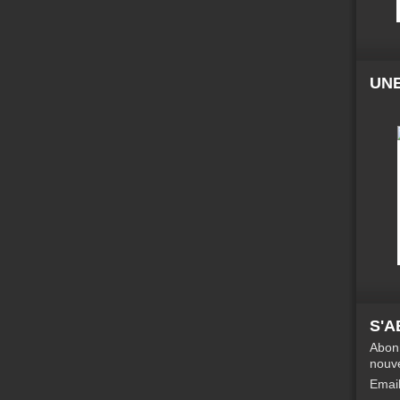
UNE
S'
Abonn
nouve
Emai